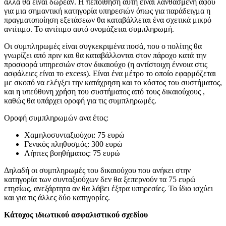
άλλα θα είναι δωρεάν. Η πεποίθηση αυτή είναι λανθασμένη αφού
για μια σημαντική κατηγορία υπηρεσιών όπως για παράδειγμα η
πραγματοποίηση εξετάσεων θα καταβάλλεται ένα σχετικά μικρό
αντίτιμο. Το αντίτιμο αυτό ονομάζεται συμπληρωμή.
Οι συμπληρωμές είναι συγκεκριμένα ποσά, που ο πολίτης θα
γνωρίζει από πριν και θα καταβάλλονται στον πάροχο κατά την
προσφορά υπηρεσιών στον δικαιούχο (η αντίστοιχη έννοια στις
ασφάλειες είναι το excess). Είναι ένα μέτρο το οποίο εφαρμόζεται
με σκοπό να ελέγξει την κατάχρηση και το κόστος του συστήματος,
και η υπεύθυνη χρήση του συστήματος από τους δικαιούχους ,
καθώς θα υπάρχει οροφή για τις συμπληρωμές.
Οροφή συμπληρωμών ανα έτος:
Χαμηλοσυνταξιούχοι: 75 ευρώ
Γενικός πληθυσμός: 300 ευρώ
Λήπτες βοηθήματος: 75 ευρώ
Δηλαδή οι συμπληρωμές του δικαιούχου που ανήκει στην
κατηγορία των συνταξιούχων δεν θα ξεπερνούν τα 75 ευρώ
ετησίως, ανεξάρτητα αν θα λάβει έξτρα υπηρεσίες. Το ίδιο ισχύει
και για τις άλλες δύο κατηγορίες.
Κάτοχος ιδιωτικού ασφαλιστικού σχεδίου