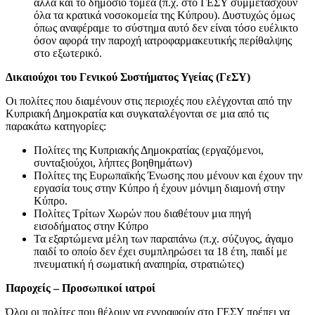
αλλά και το δημόσιο τομέα (π.χ. στο ΓΕΣΥ συμμετάσχουν
όλα τα κρατικά νοσοκομεία της Κύπρου). Δυστυχώς όμως
όπως αναφέραμε το σύστημα αυτό δεν είναι τόσο ευέλικτο
όσον αφορά την παροχή ιατροφαρμακευτικής περίθαλψης
στο εξωτερικό.
Δικαιούχοι του Γενικού Συστήματος Υγείας (ΓεΣΥ)
Οι πολίτες που διαμένουν στις περιοχές που ελέγχονται από την
Κυπριακή Δημοκρατία και συγκαταλέγονται σε μια από τις
παρακάτω κατηγορίες:
Πολίτες της Κυπριακής Δημοκρατίας (εργαζόμενοι,
συνταξιούχοι, λήπτες βοηθημάτων)
Πολίτες της Ευρωπαϊκής Ένωσης που μένουν και έχουν την
εργασία τους στην Κύπρο ή έχουν μόνιμη διαμονή στην
Κύπρο.
Πολίτες Τρίτων Χωρών που διαθέτουν μια πηγή
εισοδήματος στην Κύπρο
Τα εξαρτώμενα μέλη των παραπάνω (π.χ. σύζυγος, άγαμο
παιδί το οποίο δεν έχει συμπληρώσει τα 18 έτη, παιδί με
πνευματική ή σωματική αναπηρία, στρατιώτες)
Παροχείς – Προσωπικοί ιατροί
Όλοι οι πολίτες που θέλουν να εγγραφούν στο ΓΕΣΥ πρέπει να