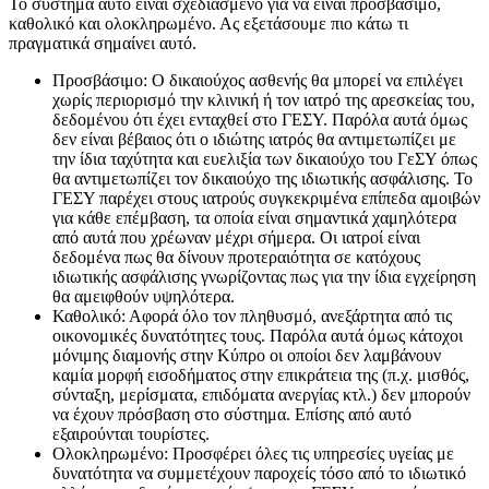
Το σύστημα αυτό είναι σχεδιασμένο για να είναι προσβάσιμο,
καθολικό και ολοκληρωμένο. Ας εξετάσουμε πιο κάτω τι
πραγματικά σημαίνει αυτό.
Προσβάσιμο: Ο δικαιούχος ασθενής θα μπορεί να επιλέγει
χωρίς περιορισμό την κλινική ή τον ιατρό της αρεσκείας του,
δεδομένου ότι έχει ενταχθεί στο ΓΕΣΥ. Παρόλα αυτά όμως
δεν είναι βέβαιος ότι ο ιδιώτης ιατρός θα αντιμετωπίζει με
την ίδια ταχύτητα και ευελιξία των δικαιούχο του ΓεΣΥ όπως
θα αντιμετωπίζει τον δικαιούχο της ιδιωτικής ασφάλισης. Το
ΓΕΣΥ παρέχει στους ιατρούς συγκεκριμένα επίπεδα αμοιβών
για κάθε επέμβαση, τα οποία είναι σημαντικά χαμηλότερα
από αυτά που χρέωναν μέχρι σήμερα. Οι ιατροί είναι
δεδομένα πως θα δίνουν προτεραιότητα σε κατόχους
ιδιωτικής ασφάλισης γνωρίζοντας πως για την ίδια εγχείρηση
θα αμειφθούν υψηλότερα.
Καθολικό: Αφορά όλο τον πληθυσμό, ανεξάρτητα από τις
οικονομικές δυνατότητες τους. Παρόλα αυτά όμως κάτοχοι
μόνιμης διαμονής στην Κύπρο οι οποίοι δεν λαμβάνουν
καμία μορφή εισοδήματος στην επικράτεια της (π.χ. μισθός,
σύνταξη, μερίσματα, επιδόματα ανεργίας κτλ.) δεν μπορούν
να έχουν πρόσβαση στο σύστημα. Επίσης από αυτό
εξαιρούνται τουρίστες.
Ολοκληρωμένο: Προσφέρει όλες τις υπηρεσίες υγείας με
δυνατότητα να συμμετέχουν παροχείς τόσο από το ιδιωτικό