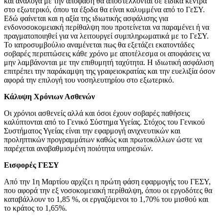
και ανάλογα με την απόφαση θα αποστέλλονται σε ειδικά κέντρα
στο εξωτερικό, όπου τα έξοδα θα είναι καλυμμένα από το ΓεΣΥ.
Εδώ φαίνεται και η αξία της ιδιωτικής ασφάλισης για
ενδονοσοκομειακή περίθαλψη που προτείνεται να παραμένει ή να
πραγματοποιηθεί για να λειτουργεί συμπληρωματικά με το ΓεΣΥ.
Το ιατροσυμβούλιο αναμένεται πως θα εξετάζει εκατοντάδες
σοβαρές περιπτώσεις κάθε χρόνο με αποτέλεσμα οι αποφάσεις να
μην λαμβάνονται με την επιθυμητή ταχύτητα. Η ιδιωτική ασφάλιση
επιτρέπει την παράκαμψη της γραφειοκρατίας και την ευελιξία όσον
αφορά την επιλογή του νοσηλευτηρίου στο εξωτερικό.
Κάλυψη Χρόνιων Ασθενών
Οι χρόνιοι ασθενείς αλλά και όσοι έχουν σοβαρές παθήσεις
καλύπτονται από το Γενικό Σύστημα Υγείας. Στόχος του Γενικού
Συστήματος Υγείας είναι την εφαρμογή ανιχνευτικών και
προληπτικών προγραμμάτων καθώς και πρωτοκόλλων ώστε να
παρέχεται αναβαθμισμένη ποιότητα υπηρεσιών.
Εισφορές ΓΕΣΥ
Από την 1η Μαρτίου αρχίζει η πρώτη φάση εφαρμογής του ΓΕΣΥ,
που αφορά την εξ νοσοκομειακή περίθαλψη, όπου οι εργοδότες θα
καταβάλλουν το 1,85 %, οι εργαζόμενοι το 1,70% του μισθού και
το κράτος το 1,65%.