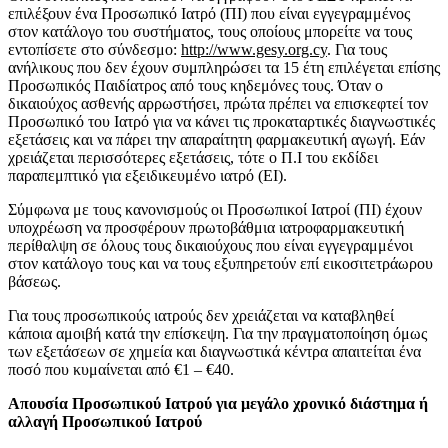
επιλέξουν ένα Προσωπικό Ιατρό (ΠΙ) που είναι εγγεγραμμένος
στον κατάλογο του συστήματος, τους οποίους μπορείτε να τους
εντοπίσετε στο σύνδεσμο:
http://www.gesy.org.cy
. Για τους
ανήλικους που δεν έχουν συμπληρώσει τα 15 έτη επιλέγεται επίσης
Προσωπικός Παιδίατρος από τους κηδεμόνες τους. Όταν ο
δικαιούχος ασθενής αρρωστήσει, πρώτα πρέπει να επισκεφτεί τον
Προσωπικό του Ιατρό για να κάνει τις προκαταρτικές διαγνωστικές
εξετάσεις και να πάρει την απαραίτητη φαρμακευτική αγωγή. Εάν
χρειάζεται περισσότερες εξετάσεις, τότε ο Π.Ι του εκδίδει
παραπεμπτικό για εξειδικευμένο ιατρό (ΕΙ).
Σύμφωνα με τους κανονισμούς οι Προσωπικοί Ιατροί (ΠΙ) έχουν
υποχρέωση να προσφέρουν πρωτοβάθμια ιατροφαρμακευτική
περίθαλψη σε όλους τους δικαιούχους που είναι εγγεγραμμένοι
στον κατάλογο τους και να τους εξυπηρετούν επί εικοσιτετράωρου
βάσεως.
Για τους προσωπικούς ιατρούς δεν χρειάζεται να καταβληθεί
κάποια αμοιβή κατά την επίσκεψη. Για την πραγματοποίηση όμως
των εξετάσεων σε χημεία και διαγνωστικά κέντρα απαιτείται ένα
ποσό που κυμαίνεται από €1 – €40.
Απουσία Προσωπικού Ιατρού για μεγάλο χρονικό διάστημα ή
αλλαγή Προσωπικού Ιατρού