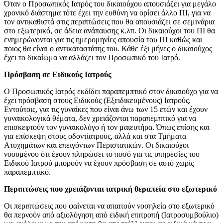
Όταν ο Προσωπικός Ιατρός του δικαιούχου απουσιάζει για μεγάλο
χρονικό διάστημα τότε έχει την ευθύνη να ορίσει άλλο ΠΙ, για να
τον αντικαθιστά στις περιπτώσεις που θα απουσιάζει σε σεμινάρια
στο εξωτερικό, σε άδεια ανάπαυσης κ.λπ. Οι δικαιούχοι του ΠΙ θα
ενημερώνονται για τις ημερομηνίες απουσία του ΠΙ καθώς και
ποιος θα είναι ο αντικαταστάτης του. Κάθε έξι μήνες ο δικαιούχος
έχει το δικαίωμα να αλλάζει τον Προσωπικό του Ιατρό.
Πρόσβαση σε Ειδικούς Ιατρούς
Ο Προσωπικός Ιατρός εκδίδει παραπεμπτικό στον δικαιούχο για να
έχει πρόσβαση στους Ειδικούς (Εξειδικευμένους) Ιατρούς.
Εντούτοις, για τις γυναίκες που είναι άνω των 15 ετών και έχουν
γυναικολογικά θέματα, δεν χρειάζονται παραπεμπτικό για να
επισκεφτούν τον γυναικολόγο ή τον μαιευτήρα. Όπως επίσης και
για επίσκεψη στους οδοντίατρους, αλλά και στα Τμήματα
Ατυχημάτων και επειγόντων Περιστατικών. Οι δικαιούχοι
νοουμένου ότι έχουν πληρώσει το ποσό για τις υπηρεσίες του
Ειδικού Ιατρού μπορούν να έχουν πρόσβαση σε αυτό χωρίς
παραπεμπτικό.
Περιπτώσεις που χρειάζονται ιατρική θεραπεία στο εξωτερικό
Οι περιπτώσεις που φαίνεται να απαιτούν νοσηλεία στο εξωτερικό
θα περνούν από αξιολόγηση από ειδική επιτροπή (Ιατροσυμβούλιο)