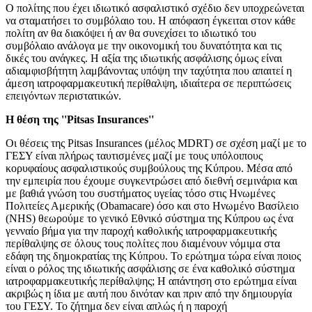
Ο πολίτης που έχει ιδιωτικό ασφαλιστικό σχέδιο δεν υποχρεώνεται
να σταματήσει το συμβόλαιο του. Η απόφαση έγκειται στον κάθε
πολίτη αν θα διακόψει ή αν θα συνεχίσει το ιδιωτικό του
συμβόλαιο ανάλογα με την οικονομική του δυνατότητα και τις
δικές του ανάγκες. Η αξία της ιδιωτικής ασφάλισης όμως είναι
αδιαμφισβήτητη λαμβάνοντας υπόψη την ταχύτητα που απαιτεί η
άμεση ιατροφαρμακευτική περίθαλψη, ιδιαίτερα σε περιπτώσεις
επειγόντων περιστατικών.
Η θέση της ''Pitsas Insurances''
Οι θέσεις της Pitsas Insurances (μέλος MDRT) σε σχέση μαζί με το
ΓΕΣΥ είναι πλήρως ταυτισμένες μαζί με τους υπόλοιπους
κορυφαίους ασφαλιστικούς συμβούλους της Κύπρου. Μέσα από
την εμπειρία που έχουμε συγκεντρώσει από διεθνή σεμινάρια και
με βαθιά γνώση του συστήματος υγείας τόσο στις Ηνωμένες
Πολιτείες Αμερικής (Obamacare) όσο και στο Ηνωμένο Βασίλειο
(NHS) θεωρούμε το γενικό Εθνικό σύστημα της Κύπρου ως ένα
γενναίο βήμα για την παροχή καθολικής ιατροφαρμακευτικής
περίθαλψης σε όλους τους πολίτες που διαμένουν νόμιμα στα
εδάφη της δημοκρατίας της Κύπρου. Το ερώτημα τώρα είναι ποιος
είναι ο ρόλος της ιδιωτικής ασφάλισης σε ένα καθολικό σύστημα
ιατροφαρμακευτικής περίθαλψης; Η απάντηση στο ερώτημα είναι
ακριβώς η ίδια με αυτή που δινόταν και πριν από την δημιουργία
του ΓΕΣΥ. Το ζήτημα δεν είναι απλώς ή η παροχή