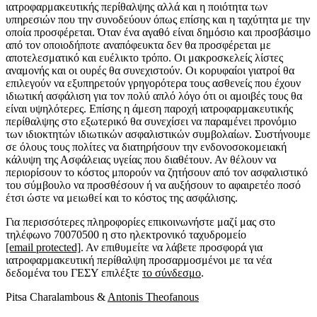
ιατροφαρμακευτικής περίθαλψης αλλά και η ποιότητα των
υπηρεσιών που την συνοδεύουν όπως επίσης και η ταχύτητα με την
οποία προσφέρεται. Όταν ένα αγαθό είναι δημόσιο και προσβάσιμο
από τον οποιοδήποτε αναπόφευκτα δεν θα προσφέρεται με
αποτελεσματικό και ευέλικτο τρόπο. Οι μακροσκελείς λίστες
αναμονής και οι ουρές θα συνεχιστούν. Οι κορυφαίοι γιατροί θα
επιλεγούν να εξυπηρετούν γρηγορότερα τους ασθενείς που έχουν
ιδιωτική ασφάλιση για τον πολύ απλό λόγο ότι οι αμοιβές τους θα
είναι υψηλότερες. Επίσης η άμεση παροχή ιατροφαρμακευτικής
περίθαλψης στο εξωτερικό θα συνεχίσει να παραμένει προνόμιο
των ιδιοκτητών ιδιωτικών ασφαλιστικών συμβολαίων. Συστήνουμε
σε όλους τους πολίτες να διατηρήσουν την ενδονοσοκομειακή
κάλυψη της Ασφάλειας υγείας που διαθέτουν. Αν θέλουν να
περιορίσουν το κόστος μπορούν να ζητήσουν από τον ασφαλιστικό
του σύμβουλο να προσθέσουν ή να αυξήσουν το αφαιρετέο ποσό
έτσι ώστε να μειωθεί και το κόστος της ασφάλισης.
Για περισσότερες πληροφορίες επικοινωνήστε μαζί μας στο
τηλέφωνο 70070500 η στο ηλεκτρονικό ταχυδρομείο
[email protected]
. Αν επιθυμείτε να λάβετε προσφορά για
ιατροφαρμακευτική περίθαλψη προσαρμοσμένοι με τα νέα
δεδομένα του ΓΕΣΥ επιλέξτε
το σύνδεσμο
.
Pitsa Charalambous &
Antonis Theofanous