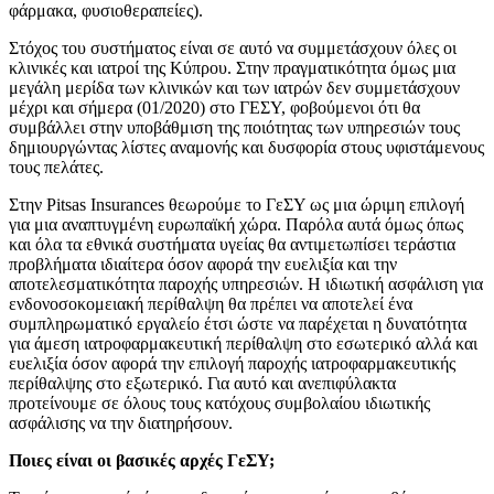
φάρμακα, φυσιοθεραπείες).
Στόχος του συστήματος είναι σε αυτό να συμμετάσχουν όλες οι
κλινικές και ιατροί της Κύπρου. Στην πραγματικότητα όμως μια
μεγάλη μερίδα των κλινικών και των ιατρών δεν συμμετάσχουν
μέχρι και σήμερα (01/2020) στο ΓΕΣΥ, φοβούμενοι ότι θα
συμβάλλει στην υποβάθμιση της ποιότητας των υπηρεσιών τους
δημιουργώντας λίστες αναμονής και δυσφορία στους υφιστάμενους
τους πελάτες.
Στην Pitsas Insurances θεωρούμε το ΓεΣΥ ως μια ώριμη επιλογή
για μια αναπτυγμένη ευρωπαϊκή χώρα. Παρόλα αυτά όμως όπως
και όλα τα εθνικά συστήματα υγείας θα αντιμετωπίσει τεράστια
προβλήματα ιδιαίτερα όσον αφορά την ευελιξία και την
αποτελεσματικότητα παροχής υπηρεσιών. Η ιδιωτική ασφάλιση για
ενδονοσοκομειακή περίθαλψη θα πρέπει να αποτελεί ένα
συμπληρωματικό εργαλείο έτσι ώστε να παρέχεται η δυνατότητα
για άμεση ιατροφαρμακευτική περίθαλψη στο εσωτερικό αλλά και
ευελιξία όσον αφορά την επιλογή παροχής ιατροφαρμακευτικής
περίθαλψης στο εξωτερικό. Για αυτό και ανεπιφύλακτα
προτείνουμε σε όλους τους κατόχους συμβολαίου ιδιωτικής
ασφάλισης να την διατηρήσουν.
Ποιες είναι οι βασικές αρχές ΓεΣΥ;