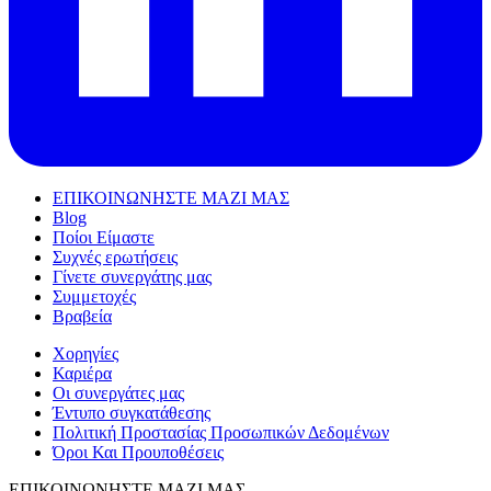
ΕΠΙΚΟΙΝΩΝΗΣΤΕ ΜΑΖΙ ΜΑΣ
Blog
Ποίοι Είμαστε
Συχνές ερωτήσεις
Γίνετε συνεργάτης μας
Συμμετοχές
Βραβεία
Χορηγίες
Καριέρα
Οι συνεργάτες μας
Έντυπο συγκατάθεσης
Πολιτική Προστασίας Προσωπικών Δεδομένων
Όροι Και Προυποθέσεις
ΕΠΙΚΟΙΝΩΝΗΣΤΕ ΜΑΖΙ ΜΑΣ