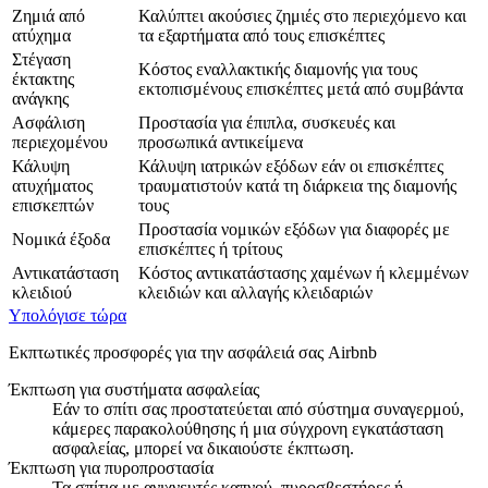
Ζημιά από
Καλύπτει ακούσιες ζημιές στο περιεχόμενο και
ατύχημα
τα εξαρτήματα από τους επισκέπτες
Στέγαση
Κόστος εναλλακτικής διαμονής για τους
έκτακτης
εκτοπισμένους επισκέπτες μετά από συμβάντα
ανάγκης
Ασφάλιση
Προστασία για έπιπλα, συσκευές και
περιεχομένου
προσωπικά αντικείμενα
Κάλυψη
Κάλυψη ιατρικών εξόδων εάν οι επισκέπτες
ατυχήματος
τραυματιστούν κατά τη διάρκεια της διαμονής
επισκεπτών
τους
Προστασία νομικών εξόδων για διαφορές με
Νομικά έξοδα
επισκέπτες ή τρίτους
Αντικατάσταση
Κόστος αντικατάστασης χαμένων ή κλεμμένων
κλειδιού
κλειδιών και αλλαγής κλειδαριών
Υπολόγισε τώρα
Εκπτωτικές προσφορές για την ασφάλειά σας Airbnb
Έκπτωση για συστήματα ασφαλείας
Εάν το σπίτι σας προστατεύεται από σύστημα συναγερμού,
κάμερες παρακολούθησης ή μια σύγχρονη εγκατάσταση
ασφαλείας, μπορεί να δικαιούστε έκπτωση.
Έκπτωση για πυροπροστασία
Τα σπίτια με ανιχνευτές καπνού, πυροσβεστήρες ή