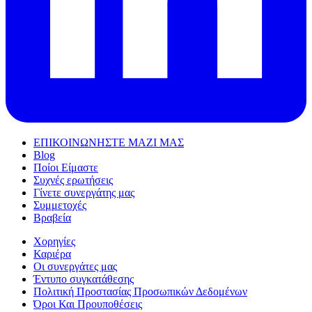
ΕΠΙΚΟΙΝΩΝΗΣΤΕ ΜΑΖΙ ΜΑΣ
Blog
Ποίοι Είμαστε
Συχνές ερωτήσεις
Γίνετε συνεργάτης μας
Συμμετοχές
Βραβεία
Χορηγίες
Καριέρα
Οι συνεργάτες μας
Έντυπο συγκατάθεσης
Πολιτική Προστασίας Προσωπικών Δεδομένων
Όροι Και Προυποθέσεις