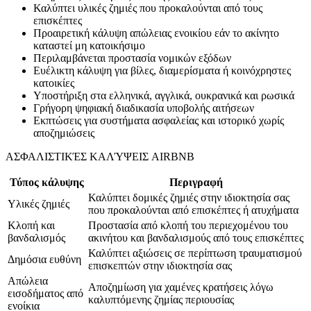
Καλύπτει υλικές ζημιές που προκαλούνται από τους
επισκέπτες
Προαιρετική κάλυψη απώλειας ενοικίου εάν το ακίνητο
καταστεί μη κατοικήσιμο
Περιλαμβάνεται προστασία νομικών εξόδων
Ευέλικτη κάλυψη για βίλες, διαμερίσματα ή κοινόχρηστες
κατοικίες
Υποστήριξη στα ελληνικά, αγγλικά, ουκρανικά και ρωσικά
Γρήγορη ψηφιακή διαδικασία υποβολής αιτήσεων
Εκπτώσεις για συστήματα ασφαλείας και ιστορικό χωρίς
αποζημιώσεις
ΑΣΦΑΛΙΣΤΙΚΈΣ ΚΑΛΎΨΕΙΣ AIRBNB
Τύπος κάλυψης
Περιγραφή
Καλύπτει δομικές ζημιές στην ιδιοκτησία σας
Υλικές ζημιές
που προκαλούνται από επισκέπτες ή ατυχήματα
Κλοπή και
Προστασία από κλοπή του περιεχομένου του
βανδαλισμός
ακινήτου και βανδαλισμούς από τους επισκέπτες
Καλύπτει αξιώσεις σε περίπτωση τραυματισμού
Δημόσια ευθύνη
επισκεπτών στην ιδιοκτησία σας
Απώλεια
Αποζημίωση για χαμένες κρατήσεις λόγω
εισοδήματος από
καλυπτόμενης ζημίας περιουσίας
ενοίκια