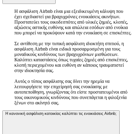
Η ασφάλιση Airbnb είναι μια εξειδικευμένη κάλυψη που
έχει σχεδιαστεί για βραχυχρόνιες ενοικιάσεις ακινήτων.
Προστατεύει τους οικοδεσπότες από υλικές ζημιές, κλοπές,
αξιώσεις αστικής ευθύνης και απώλεια εσόδων από ενοίκια
που μπορεί να προκύψουν κατά την ενοικίαση σε επισκέπτες.
Σε αντίθεση με την τυπική ασφάλιση ιδιοκτήτη σπιτιού, η
ασφάλιση Airbnb είναι ειδικά προσαρμοσμένη για τους
μοναδικούς κινδύνους των βραχυχρόνιων μισθώσεων.
Καλύπτει καταστάσεις όπως τυχαίες ζημιές από επισκέπτες,
κλοπή περιεχομένου και ευθύνη αν κάποιος τραυματιστεί
στην ιδιοκτησία σας.
Αυτός ο τύπος ασφάλισης σας δίνει την ηρεμία να
λειτουργήσετε την επιχείρησή σας ενοικίασης με
αυτοπεποίθηση, γνωρίζοντας ότι είστε προστατευμένοι από
τους οικονομικούς κινδύνους που συνεπάγεται η φιλοξενία
ξένων στο ακίνητό σας.
Η κανονική ασφάλιση κατοικίας καλύπτει τις ενοικιάσεις Airbnb;