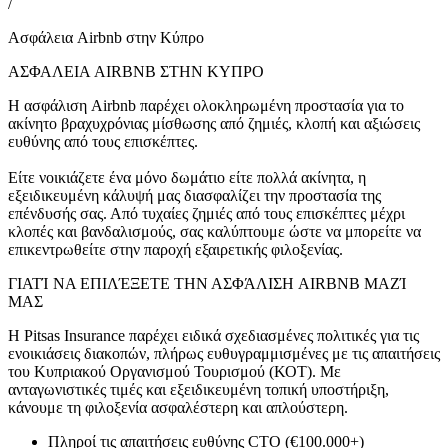
/
Ασφάλεια Airbnb στην Κύπρο
ΑΣΦΑΛΕΙΑ AIRBNB ΣΤΗΝ ΚΥΠΡΟ
Η ασφάλιση Airbnb παρέχει ολοκληρωμένη προστασία για το
ακίνητο βραχυχρόνιας μίσθωσης από ζημιές, κλοπή και αξιώσεις
ευθύνης από τους επισκέπτες.
Είτε νοικιάζετε ένα μόνο δωμάτιο είτε πολλά ακίνητα, η
εξειδικευμένη κάλυψή μας διασφαλίζει την προστασία της
επένδυσής σας. Από τυχαίες ζημιές από τους επισκέπτες μέχρι
κλοπές και βανδαλισμούς, σας καλύπτουμε ώστε να μπορείτε να
επικεντρωθείτε στην παροχή εξαιρετικής φιλοξενίας.
ΓΙΑΤΊ ΝΑ ΕΠΙΛΈΞΕΤΕ ΤΗΝ ΑΣΦΆΛΙΣΗ AIRBNB ΜΑΖΊ
ΜΑΣ
Η Pitsas Insurance παρέχει ειδικά σχεδιασμένες πολιτικές για τις
ενοικιάσεις διακοπών, πλήρως ευθυγραμμισμένες με τις απαιτήσεις
του Κυπριακού Οργανισμού Τουρισμού (ΚΟΤ). Με
ανταγωνιστικές τιμές και εξειδικευμένη τοπική υποστήριξη,
κάνουμε τη φιλοξενία ασφαλέστερη και απλούστερη.
Πληροί τις απαιτήσεις ευθύνης CTO (€100.000+)