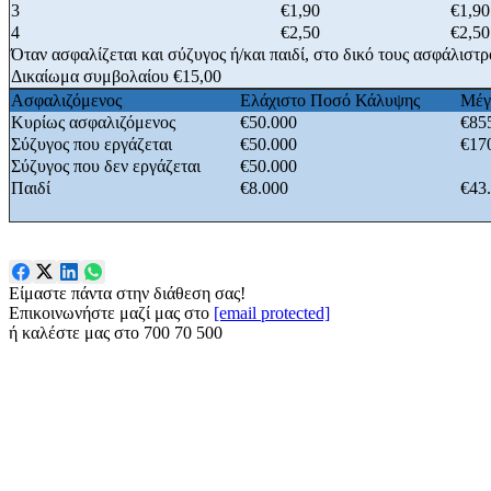
3
€1,90
€1,90
4
€2,50
€2,50
Όταν ασφαλίζεται και σύζυγος ή/και παιδί, στο δικό τους ασφάλιστρ
Δικαίωμα συμβολαίου €15,00
Ασφαλιζόμενος
Ελάχιστο Ποσό Κάλυψης
Μέγ
Κυρίως ασφαλιζόμενος
€50.000
€85
Σύζυγος που εργάζεται
€50.000
€17
Σύζυγος που δεν εργάζεται
€50.000
Παιδί
€8.000
€43
Είμαστε πάντα στην διάθεση σας!
Επικοινωνήστε μαζί μας στο
[email protected]
ή καλέστε μας στο
700 70 500