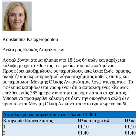
Konstantina Kalogeropoulou
Ανώτερος Ειδικός Ασφαλίσεων
Ασφαλίζονται άτομα ηλικίας από 18 έως 64 ετών και παρέχεται
κάλυψη μέχρι το 70ο έτος της ηλικίας του ασφαλιζομένου.
Προσφέρει αποζημιώσεις σε περιπτώσεις απώλειας ζωής, όρασης,
ακοής ή/ και ακρωτηριασμού λόγω ατυχήματος καθώς επίσης και
σε περίπτωση Μόνιμης Ολικής Ανικανότητας λόγω ατυχήματος. Το
ωφέλημα καταβάλλεται νοουμένου ότι ο ασφαλισμένος κίνδυνος
επέλθει εντός 365 ημερών από την ημερομηνία του ατυχήματος.
Μπορεί να προσφερθεί κάλυψη σε όλην την οικογένεια αλλά δεν
προσφέρεται Μόνιμη Ολική Ανικανότητα στο εξαρτώμενο παιδί.
Ασφάλιστρα για ασφαλισμένο κεφάλαιο €1.000
Κατηγορία Επαγγέλματος
Ηλικία μέχρι 64
Ηλικί
1
€1,10
€1,10
2
€1,40
€1,40