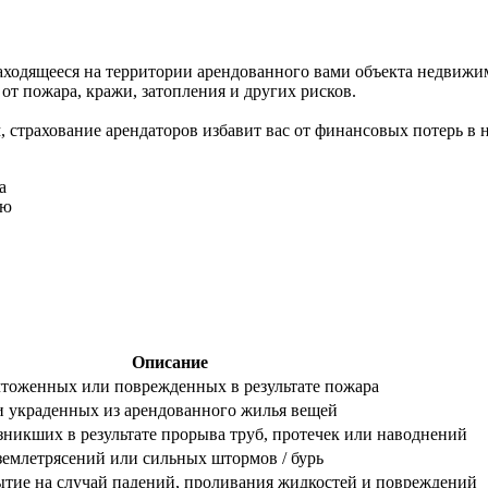
аходящееся на территории арендованного вами объекта недвижи
т пожара, кражи, затопления и других рисков.
м, страхование арендаторов избавит вас от финансовых потерь в
а
ью
Описание
тоженных или поврежденных в результате пожара
 украденных из арендованного жилья вещей
зникших в результате прорыва труб, протечек или наводнений
землетрясений или сильных штормов / бурь
тие на случай падений, проливания жидкостей и повреждений