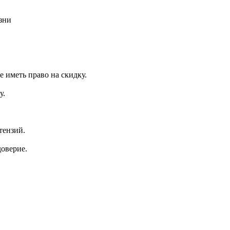
зни
 иметь право на скидку.
у.
тензий.
доверие.