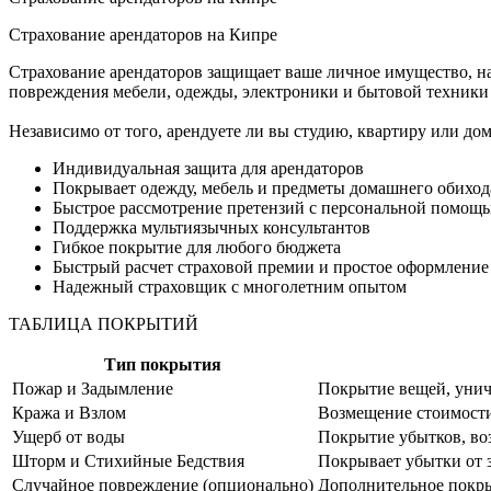
Страхование арендаторов на Кипре
Страхование арендаторов защищает ваше личное имущество, н
повреждения мебели, одежды, электроники и бытовой техники о
Независимо от того, арендуете ли вы студию, квартиру или до
Индивидуальная защита для арендаторов
Покрывает одежду, мебель и предметы домашнего обиход
Быстрое рассмотрение претензий с персональной помощ
Поддержка мультиязычных консультантов
Гибкое покрытие для любого бюджета
Быстрый расчет страховой премии и простое оформление
Надежный страховщик с многолетним опытом
ТАБЛИЦА ПОКРЫТИЙ
Тип покрытия
Пожар и Задымление
Покрытие вещей, унич
Кража и Взлом
Возмещение стоимости
Ущерб от воды
Покрытие убытков, во
Шторм и Стихийные Бедствия
Покрывает убытки от 
Случайное повреждение (опционально)
Дополнительное покры