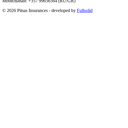
Мобильный:
+357 99656564
(RU/GR)
© 2026 Pitsas Insurances
- developed by
Fullsolid