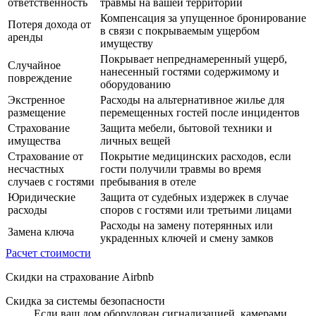
ответственность
травмы на вашей территории
Компенсация за упущенное бронирование
Потеря дохода от
в связи с покрываемым ущербом
аренды
имуществу
Покрывает непреднамеренный ущерб,
Случайное
нанесенный гостями содержимому и
повреждение
оборудованию
Экстренное
Расходы на альтернативное жилье для
размещение
перемещенных гостей после инцидентов
Страхование
Защита мебели, бытовой техники и
имущества
личных вещей
Страхование от
Покрытие медицинских расходов, если
несчастных
гости получили травмы во время
случаев с гостями
пребывания в отеле
Юридические
Защита от судебных издержек в случае
расходы
споров с гостями или третьими лицами
Расходы на замену потерянных или
Замена ключа
украденных ключей и смену замков
Расчет стоимости
Скидки на страхование Airbnb
Скидка за системы безопасности
Если ваш дом оборудован сигнализацией, камерами