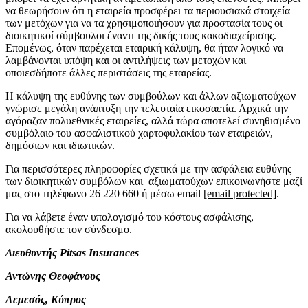
να θεωρήσουν ότι η εταιρεία προσφέρει τα περιουσιακά στοιχεία
των μετόχων για να τα χρησιμοποιήσουν για προστασία τους οι
διοικητικοί σύμβουλοι έναντι της δικής τους κακοδιαχείρισης.
Επομένως, όταν παρέχεται εταιρική κάλυψη, θα ήταν λογικό να
λαμβάνονται υπόψη και οι αντιλήψεις των μετοχών και
οποιεσδήποτε άλλες περιστάσεις της εταιρείας.
Η κάλυψη της ευθύνης των συμβούλων και άλλων αξιωματούχων
γνώρισε μεγάλη ανάπτυξη την τελευταία εικοσαετία. Αρχικά την
αγόραζαν πολυεθνικές εταιρείες, αλλά τώρα αποτελεί συνηθισμένο
συμβόλαιο του ασφαλιστικού χαρτοφυλακίου των εταιρειών,
δημόσιων και ιδιωτικών.
Για περισσότερες πληροφορίες σχετικά με την ασφάλεια ευθύνης
των διοικητικών συμβόλων και αξιωματούχων επικοινωνήστε μαζί
μας στο τηλέφωνο 26 220 660 ή μέσω email
[email protected]
.
Για να λάβετε έναν υπολογισμό του κόστους ασφάλισης,
ακολουθήστε τον
σύνδεσμο
.
Διευθυντής Pitsas Insurances
Αντώνης Θεοφάνους
Λεμεσός, Κύπρος