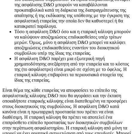
της ασφάλισης D&O μπορούν να καταβάλλονται
προκαταβολικά κατά τη διάρκεια της διαπραγμάτευσης της
απαίτησης ή της εκδίκασης της υπόθεσης με την έγκριση της
ασφαλιστική εταιρείας την οποία δεν θα καθυστερεί ή θα
κατακρατεί παράλογα.
Τόσο η ασφάλιση D&O όσο και η εταιρική κάλυψη μπορούν
να καλύψουν αποζημιώσεις επιδικασθείσες υπέρ τρίτων
μερών. Όμως, μόνο η ασφάλιση D&O μπορεί να καλύψει
αποζημιώσεις επιδικασθείσες εναντίον του διοικητικού
συμβούλου υπέρ της ίδιας της εταιρείας.
Η ασφάλιση D&O παρέχει μια εξωτερική πηγή
χρηματοδότησης ανεξάρτητη από την εταιρεία και το κόστος
της (το ασφάλιστρο) είναι μικρό σε σχέση με το όφελος. Η
εταιρική κάλυψη επιβαρύνει τα περιουσιακά στοιχεία της
ίδιας της εταιρείας.
Είναι θέμα της κάθε εταιρείας να αποφασίσει το επίπεδο της
ασφαλιστικής κάλυψης D&O που θα αγοράσει και την έκταση
οποιαδήποτε εταιρικής κάλυψης είναι διατεθειμένη να προσφέρει
στους διοικητικούς της συμβούλους. Η ασφάλιση D&O κατά
κανόνα είναι η πρωταρχική προστασία που πρέπει να είναι
διαθέσιμη. Η εταιρική κάλυψη θα πρέπει να αποτελεί ένα
επιπρόσθετο επίπεδο προστασίας των διοικητικών συμβούλων
στην περίπτωση ασφαλιστηρίου. Η εταιρική κάλυψη από μόνη τα
μπορεί να έχει αρνητική αντιμετώπιση από τους επενδυτές. Μπορεί