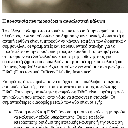
Η προστασία που προσφέρει η ασφαλιστική κάλυψη
Το εύλογο ερώτημα που προκύπτει ύστερα από την παράθεση της
πληθώρας των νομοθεσιών που δημιουργούν ποινική, διοικητική ή
αστική ευθύνη είναι τι μπορούν να κάνουν τα μέλη των διοικητικών
συμβουλίων, οι γραμματείς και τα διευθυντικά στελέχη για να
προστατέψουν την προσωπική τους περιουσία. Η απάντηση είναι
ότι μπορούν να εξασφαλίσουν κάλυψη της ευθύνης τους για
οικονομική ζημιά που προκαλούν σε τρίτα μέση με ασφαλιστήριο
Ευθύνης Συμβούλων και Αξιωματούχων γνωστό με το ακρωνύμιο
D&O (Directors and Officers Liability Insurance).
Εκ πρώτης όψεως φαίνεται να υπάρχει μια επικάλυψη μεταξύ της
εταιρικής κάλυψής μέσω του καταστατικού και της ασφάλισης
D&O. Στην πραγματικότητα ή ασφάλιση D&O είναι ευρύτερη από
την κάλυψη που μπορεί κατά νόμο να παράσχει η εταιρεία. Οι
σημαντικότερες διαφορές μεταξύ των δύο είναι οι εξής:
Τόσο η ασφάλιση D&O όσο και η εταιρική κάλυψη μπορούν
να καλύψουν έξοδα υπεράσπισης. Όμως τα έξοδα
υπεράσπισης δυνάμει της εταιρικής κάλυψης ή την αθώωση
του διοικητικού συμβούλου. Τα έξοδα υπεράσπισης δυνάμει