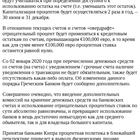
будут учитываться при определении доступного к
использованию остатка на счете (т.е. уменьшать этот остаток).
Капитализация процентов будет осуществляться 2 раза в год, –
30 июня и 31 декабря.
В отношении текущих счетов и счетов «овердрафт»
отрицательный процент будет применяться к кредитовым
остаткам по счетам, превышающим €100,000 евро, в то время
как для сумм менее €100,000 евро процентная ставка
останется равной нулю.
Со 02 января 2020 года при перечислении денежных средств
со счетов (на счета) с уведомлением / срочные счета наличие
уведомления о транзакции не будет обязательным, также будет
отсутствовать какая-либо оплата. Об изменении данного
порядка Греческим Банком будет сообщено дополнительно.
Совершенно очевидно, что введение дополнительных
комиссий на хранение денежных средств на банковских
счетах и использование отрицательных процентных ставок по
сути абсолютно равнозначны, и превращают использование
банков в вещь достаточно невыгодную как для среднего
обывателя, так и для владельца большого капитала.
Принятая банками Кипра процентная политика в ближайшей
перспективе приведет к выводу физическими лицами