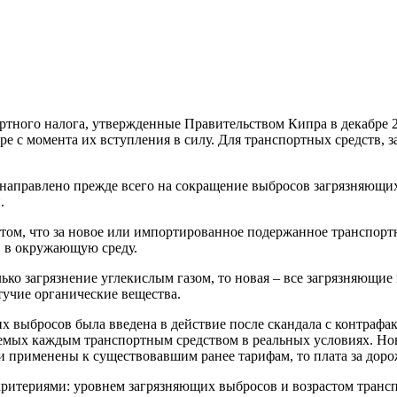
ортного налога, утвержденные Правительством Кипра в декабре 2
 с момента их вступления в силу. Для транспортных средств, за
а направлено прежде всего на сокращение выбросов загрязняющи
.
ом, что за новое или импортированное подержанное транспортно
а в окружающую среду.
олько загрязнение углекислым газом, то новая – все загрязняю
тучие органические вещества.
х выбросов была введена в действие после скандала с контраф
емых каждым транспортным средством в реальных условиях. Нов
и применены к существовавшим ранее тарифам, то плата за дор
ритериями: уровнем загрязняющих выбросов и возрастом транспор