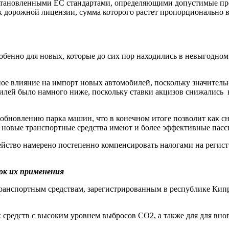
установленными ЕС стандартами, определяющими допустимые пред
к дорожной лицензии, сумма которого растет пропорционально во
 особенно для новых, которые до сих пор находились в невыго
ое влияние на импорт новых автомобилей, поскольку значительн
ей было намного ниже, поскольку ставки акцизов снижались в с
 обновлению парка машин, что в конечном итоге позволит как сн
е новые транспортные средства имеют и более эффективные пас
ейство намерено постепенно компенсировать налогами на регис
док их применения
анспортным средствам, зарегистрированным в республике Кипр п
средств с высоким уровнем выбросов CO2, а также для для вно