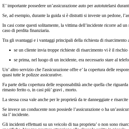
E’ importante possedere un’assicurazione auto per autotutelarsi durante 
Se, ad esempio, durante la guida si è distratti si investe un pedone, l’
In casi come questi solitamente, la vittima dell’incidente ricorre ad u
caso di perdita finanziaria.
Tra gli svantaggi e i vantaggi principali della richiesta di risarcimento 
se un cliente invia troppe richieste di risarcimento vi è il rischio
se prima, nel luogo di un incidente, era necessario stare al tel
Un’ altro servizio che l'assicurazione offre e’ la copertura delle respo
quasi tutte le polizze assicurative.
Fa parte della copertura delle responsabilità anche quella che riguarda l
rimasto ferito o, in casi più’ gravi , morto.
La stessa cosa vale anche per le proprietà da te danneggiate e risarcite 
Se invece un conducente non possiede l’assicurazione o ha un’assicurazi
sia l’ incidente.
Gli incidenti effettuati su un veicolo di tua proprieta’ o non sono ris