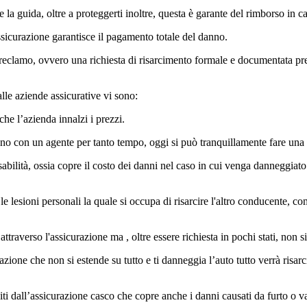
la guida, oltre a proteggerti inoltre, questa è garante del rimborso in cas
assicurazione garantisce il pagamento totale del danno.
n reclamo, ovvero una richiesta di risarcimento formale e documentata pre
alle aziende assicurative vi sono:
 che l’azienda innalzi i prezzi.
efono con un agente per tanto tempo, oggi si può tranquillamente fare un
nsabilità, ossia copre il costo dei danni nel caso in cui venga danneggia
e lesioni personali la quale si occupa di risarcire l'altro conducente, co
attraverso l'assicurazione ma , oltre essere richiesta in pochi stati, non 
one che non si estende su tutto e ti danneggia l’auto tutto verrà risarci
arciti dall’assicurazione casco che copre anche i danni causati da furto 